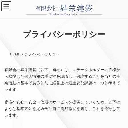
コ
ナ
ン
ビ
テ
ゲ
ン
ー
ツ
シ
へ
ョ
プライバシーポリシー
ス
ン
キ
に
ッ
移
プ
動
HOME
プライバシーポリシー
有限会社昇栄建装（以下、当社）は、ステークホルダーの皆様か
ら取得した個人情報の重要性を認識し、保護することを当社の事
業活動の基本であると共に経営上の最重要な課題の一つと考えて
います。
皆様へ安心・安全・信頼のサービスを提供していくため、以下の
ような基本方針を定め全社員に周知徹底を図り、これを遵守して
います。