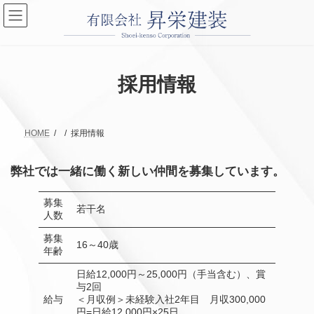
コ
ナ
ン
ビ
テ
ゲ
ン
ー
ツ
シ
へ
ョ
採用情報
ス
ン
キ
に
ッ
移
プ
動
HOME
採用情報
弊社では一緒に働く新しい仲間を募集しています。
募集
若干名
人数
募集
16～40歳
年齢
日給12,000円～25,000円（手当含む）、賞
与2回
給与
＜月収例＞未経験入社2年目 月収300,000
円=日給12,000円×25日